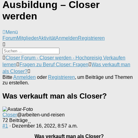
Ausbildung – Closer
werden
Menü
Forum-
Forum
Mitglieder
Aktivität
Anmelden
Registrieren
Navigation
Forum-
Closer Forum - Closer werden - Hochpreisig Verkaufen
Breadcrumbs
lernen
Fragen zu Beruf Closer: Fragen
Was verkauft man
-
als Closer?
Du
Bitte
Anmelden
oder
Registrieren
, um Beiträge und Themen
bist
zu erstellen.
hier:
Was verkauft man als Closer?
Closer
@arbeiten-und-reisen
72 Beiträge
#1
· Dezember 16, 2022, 8:57 a.m.
Was verkauft man als Closer?