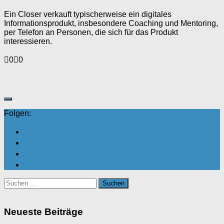
Ein Closer verkauft
typischerweise ein digitales
Informationsprodukt, insbesondere Coaching
und Mentoring,
per
Telefon an Personen,
die sich für
das Produkt
interessieren.
Anklicken
Anklicken
0
0
für
für
Daumen
Daumen
nach
nach
unten.
oben.
Folgen:
Suchen
nach:
Neueste Beiträge