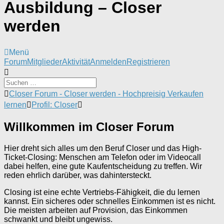
Ausbildung – Closer
werden
Menü
Forum-
Forum
Mitglieder
Aktivität
Anmelden
Registrieren
Navigation
Forum-
Closer Forum - Closer werden - Hochpreisig Verkaufen
Breadcrumbs
lernen
Profil: Closer
-
Du
Willkommen im Closer Forum
bist
hier:
Hier dreht sich alles um den Beruf Closer und das High-
Ticket-Closing: Menschen am Telefon oder im Videocall
dabei helfen, eine gute Kaufentscheidung zu treffen. Wir
reden ehrlich darüber, was dahintersteckt.
Closing ist eine echte Vertriebs-Fähigkeit, die du lernen
kannst. Ein sicheres oder schnelles Einkommen ist es nicht.
Die meisten arbeiten auf Provision, das Einkommen
schwankt und bleibt ungewiss.