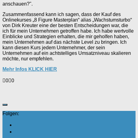
anschauen?".
Zusammenfassend kann ich sagen, dass der Kauf des
Onlinekurses „8 Figure Masterplan“ alias „Wachstumsturbo“
von Dirk Kreuter eine der besten Entscheidungen war, die
ich für mein Unternehmen getroffen habe. Ich habe wertvolle
Einblicke und Strategien erhalten, die mir geholfen haben,
mein Unternehmen auf das nächste Level zu bringen. Ich
kann diesen Kurs jedem Unternehmer, der sein
Unternehmen auf ein achtstelliges Umsatzniveau skalieren
möchte, nur empfehlen.
Mehr Infos KLICK HIER
Anklicken
Anklicken
0
0
für
für
Daumen
Daumen
nach
nach
unten.
oben.
Folgen: