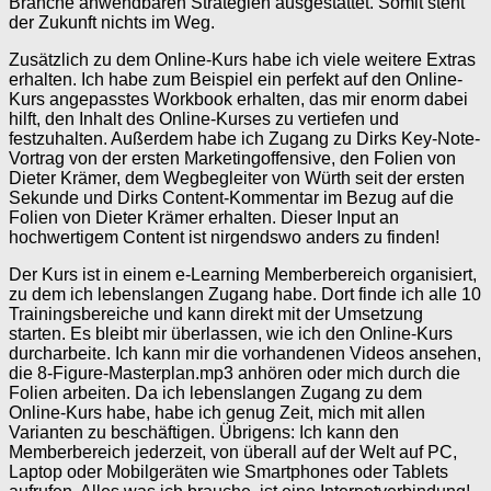
Branche anwendbaren Strategien ausgestattet. Somit steht
der Zukunft nichts im Weg.
Zusätzlich zu dem Online-Kurs habe ich viele weitere Extras
erhalten. Ich habe zum Beispiel ein perfekt auf den Online-
Kurs angepasstes Workbook erhalten, das mir enorm dabei
hilft, den Inhalt des Online-Kurses zu vertiefen und
festzuhalten. Außerdem habe ich Zugang zu Dirks Key-Note-
Vortrag von der ersten Marketingoffensive, den Folien von
Dieter Krämer, dem Wegbegleiter von Würth seit der ersten
Sekunde und Dirks Content-Kommentar im Bezug auf die
Folien von Dieter Krämer erhalten. Dieser Input an
hochwertigem Content ist nirgendswo anders zu finden!
Der Kurs ist in einem e-Learning Memberbereich organisiert,
zu dem ich lebenslangen Zugang habe. Dort finde ich alle 10
Trainingsbereiche und kann direkt mit der Umsetzung
starten. Es bleibt mir überlassen, wie ich den Online-Kurs
durcharbeite. Ich kann mir die vorhandenen Videos ansehen,
die 8-Figure-Masterplan.mp3 anhören oder mich durch die
Folien arbeiten. Da ich lebenslangen Zugang zu dem
Online-Kurs habe, habe ich genug Zeit, mich mit allen
Varianten zu beschäftigen. Übrigens: Ich kann den
Memberbereich jederzeit, von überall auf der Welt auf PC,
Laptop oder Mobilgeräten wie Smartphones oder Tablets