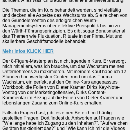
aufrufen. Alles was ich brauche, ist eine Internetverbindung!
Die Themen, die im Kurs behandelt werden, sind vielfältig
und decken alle Aspekte des Wachstums ab. Sie reichen von
den Grundelementen des erfolgreichen Würth-
Managementsystems über effektive Preispolitik bis hin zu
den Würth-Führungsprinzipien. Es gibt sogar Bonusmaterial,
das Themen wie Fluktuation, Rituale in der Firma, Mut und
skalierbare Geschäftsmodelle behandelt.
Mehr Infos KLICK HIER
Der 8-Figure-Masterplan ist nicht irgendein Kurs. Er versorgt
mich mit allem, was ich brauche, um das Wachstum meines
Unternehmens zu maximieren. Mit meinem Kauf habe ich 12
Stunden hochwertigsten Content rund um das Thema
Wachstum, ein perfekt auf den Online-Kurs angepasstes
Workbook, die Folien von Dieter Krämer, Dirks Key-Note-
Vortrag von der Marketingoffensive, Dirks Content-
Kommentar im Bezug auf die Folien von Dieter Krämer und
lebenslangen Zugang zum Online-Kurs erhalten.
Falls du Fragen hast, gibt es einen Bereich mit häufig
gestellten Fragen. Dort findest du Antworten auf Fragen wie
"Wie lange habe ich Zugang zu den Inhalten?", "Auf welchen
Geräten funktioniert das?" und "Wie kann ich mir die Videos