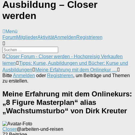
Ausbildung – Closer
werden
Menü
Forum-
Forum
Mitglieder
Aktivität
Anmelden
Registrieren
Navigation
Forum-
Closer Forum - Closer werden - Hochpreisig Verkaufen
Breadcrumbs
lernen
Tipps: Kurse, Ausbildungen und Bücher: Kurse und
-
Ausbildungen
Meine Erfahrung mit dem Onlinekur …
Du
Bitte
Anmelden
oder
Registrieren
, um Beiträge und Themen
bist
zu erstellen.
hier:
Meine Erfahrung mit dem Onlinekurs:
„8 Figure Masterplan“ alias
„Wachstumsturbo“ von Dirk Kreuter
Closer
@arbeiten-und-reisen
72 Beiträge