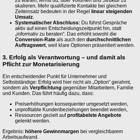
zu warten, lernst du, über Volumen und Struktur zu
skalieren. Mehr qualifizierte Kontakte bei gleichem
Zeiteinsatz bedeuten in der Regel
linear steigenden
Umsatz
.
Systematischer Abschluss:
Du führst Gespräche
aktiv auf einen Entscheidungszeitpunkt hin, statt
„informativ zu beraten“. Das erhöht sowohl die
Conversion-Rate
als auch den
durchschnittlichen
Auftragswert
, weil klare Optionen präsentiert werden.
3. Erfolg als Verantwortung – und damit als
Pflicht zur Monetarisierung
Ein entscheidender Punkt für Unternehmer und
Selbstständige: Erfolg wird hier nicht als „Option“ gerahmt,
sondern als
Verpflichtung
gegenüber Mitarbeitern, Familie
und Kunden. Das führt häufig dazu, dass:
Preiserhöhungen konsequenter umgesetzt werden,
unprofitable Kundenbeziehungen beendet werden,
Ressourcen gezielt auf
profitabelste Angebote
gelenkt werden.
Ergebnis:
höhere Gewinnmargen
bei vergleichbarem
Arbeitsaufwand.