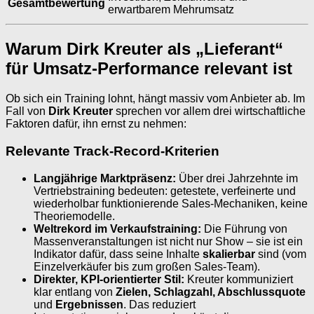
Gesamtbewertung
erwartbarem Mehrumsatz
Warum Dirk Kreuter als „Lieferant“
für Umsatz-Performance relevant ist
Ob sich ein Training lohnt, hängt massiv vom Anbieter ab. Im
Fall von
Dirk Kreuter
sprechen vor allem drei wirtschaftliche
Faktoren dafür, ihn ernst zu nehmen:
Relevante Track-Record-Kriterien
Langjährige Marktpräsenz:
Über drei Jahrzehnte im
Vertriebstraining bedeuten: getestete, verfeinerte und
wiederholbar funktionierende Sales-Mechaniken, keine
Theoriemodelle.
Weltrekord im Verkaufstraining:
Die Führung von
Massenveranstaltungen ist nicht nur Show – sie ist ein
Indikator dafür, dass seine Inhalte
skalierbar
sind (vom
Einzelverkäufer bis zum großen Sales-Team).
Direkter, KPI-orientierter Stil:
Kreuter kommuniziert
klar entlang von
Zielen, Schlagzahl, Abschlussquote
und
Ergebnissen
. Das reduziert