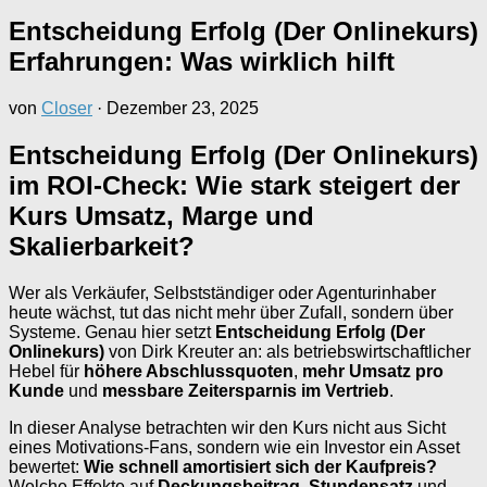
Entscheidung Erfolg (Der Onlinekurs)
Erfahrungen: Was wirklich hilft
von
Closer
·
Dezember 23, 2025
Entscheidung Erfolg (Der Onlinekurs)
im ROI-Check: Wie stark steigert der
Kurs Umsatz, Marge und
Skalierbarkeit?
Wer als Verkäufer, Selbstständiger oder Agenturinhaber
heute wächst, tut das nicht mehr über Zufall, sondern über
Systeme. Genau hier setzt
Entscheidung Erfolg (Der
Onlinekurs)
von Dirk Kreuter an: als betriebswirtschaftlicher
Hebel für
höhere Abschlussquoten
,
mehr Umsatz pro
Kunde
und
messbare Zeitersparnis im Vertrieb
.
In dieser Analyse betrachten wir den Kurs nicht aus Sicht
eines Motivations-Fans, sondern wie ein Investor ein Asset
bewertet:
Wie schnell amortisiert sich der Kaufpreis?
Welche Effekte auf
Deckungsbeitrag
,
Stundensatz
und