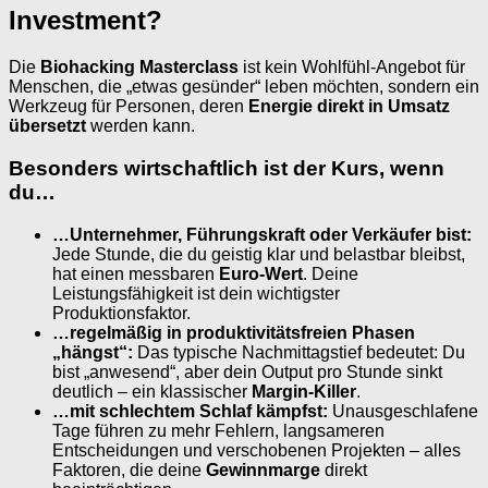
Investment?
Die
Biohacking Masterclass
ist kein Wohlfühl-Angebot für
Menschen, die „etwas gesünder“ leben möchten, sondern ein
Werkzeug für Personen, deren
Energie direkt in Umsatz
übersetzt
werden kann.
Besonders wirtschaftlich ist der Kurs, wenn
du…
…Unternehmer, Führungskraft oder Verkäufer bist:
Jede Stunde, die du geistig klar und belastbar bleibst,
hat einen messbaren
Euro-Wert
. Deine
Leistungsfähigkeit ist dein wichtigster
Produktionsfaktor.
…regelmäßig in produktivitätsfreien Phasen
„hängst“:
Das typische Nachmittagstief bedeutet: Du
bist „anwesend“, aber dein Output pro Stunde sinkt
deutlich – ein klassischer
Margin-Killer
.
…mit schlechtem Schlaf kämpfst:
Unausgeschlafene
Tage führen zu mehr Fehlern, langsameren
Entscheidungen und verschobenen Projekten – alles
Faktoren, die deine
Gewinnmarge
direkt