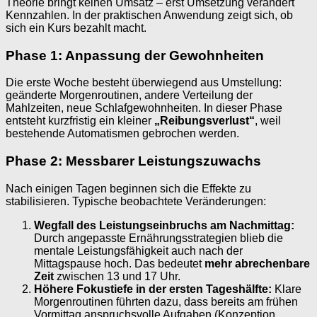
Theorie bringt keinen Umsatz – erst Umsetzung verändert
Kennzahlen. In der praktischen Anwendung zeigt sich, ob
sich ein Kurs bezahlt macht.
Phase 1: Anpassung der Gewohnheiten
Die erste Woche besteht überwiegend aus Umstellung:
geänderte Morgenroutinen, andere Verteilung der
Mahlzeiten, neue Schlafgewohnheiten. In dieser Phase
entsteht kurzfristig ein kleiner
„Reibungsverlust“
, weil
bestehende Automatismen gebrochen werden.
Phase 2: Messbarer Leistungszuwachs
Nach einigen Tagen beginnen sich die Effekte zu
stabilisieren. Typische beobachtete Veränderungen:
Wegfall des Leistungseinbruchs am Nachmittag:
Durch angepasste Ernährungsstrategien blieb die
mentale Leistungsfähigkeit auch nach der
Mittagspause hoch. Das bedeutet
mehr abrechenbare
Zeit
zwischen 13 und 17 Uhr.
Höhere Fokustiefe in der ersten Tageshälfte:
Klare
Morgenroutinen führten dazu, dass bereits am frühen
Vormittag anspruchsvolle Aufgaben (Konzeption,