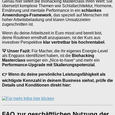
Genau hier liefert die Biohacking Masterclass ihren Wert: Sie
übersetzt komplexe Themen wie Schlafarchitektur, Hormone,
Ernährung und mentale Performance in ein
schlankes
Anwendungs-Framework
, das speziell auf Menschen mit
hoher Arbeitsbelastung und klaren Umsatzzielen
zugeschnitten ist.
Wenn du deine Arbeitszeit in Euro misst und bereit bist,
deine Routinen ernsthaft anzupassen, ist der Kurs aus
investiver Perspektive
klar vertretbar bis hochrentabel
.
💡 Unser Fazit:
Für Macher, die ihr eigenes Energie-Level
als Engpass identifiziert haben, ist die
Biohacking
Masterclass
weniger ein „Nice-to-have“ und mehr ein
Performance-Upgrade mit Skalierungspotenzial
.
👉 Wenn du deine persönliche Leistungsfähigkeit als
wichtigste Kennzahl in deinem Business siehst, prüfe die
Details und Konditionen direkt hier:
FAQ zur geschäftlichen Nutzung der