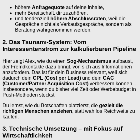
höhere
Anfragequote
auf deine Inhalte,
mehr Bereitschaft, dir zuzuhören,
und tendenziell
höhere Abschlussraten
, weil die
Gespräche nicht als Verkaufsgespräche, sondern als
Beratung wahrgenommen werden.
2. Das Tsunami-System: Vom
Interessentenstrom zur kalkulierbaren Pipeline
Hier zeigt Alex, wie du einen
Sog-Mechanismus
aufbaust,
der Fremdkontakte dazu bringt, von sich aus Informationen
anzufordern. Das ist für dein Business relevant, weil sich
dadurch dein
CPL (Cost per Lead)
und dein
CAC
(Customer/Partner Acquisition Cost)
verbessern können –
insbesondere, wenn du bisher viel Zeit oder Werbebudget in
Push-Methoden steckst.
Du lernst, wie du Botschaften platzierst, die
gezielt die
richtigen Menschen anziehen
, statt wahllos Reichweite zu
kaufen.
3. Technische Umsetzung – mit Fokus auf
Wirtschaftlichkeit