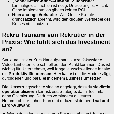
„Schnell-reich-ohne-Aufwand“-Suchende:
Einmaliges Einrichten ist nötig, Umsetzung ist Pflicht.
Ohne Implementation gibt es keinen ROI.
Rein analoge Verkäufer:
Wer Online-Kanäle
grundsätzlich ablehnt, wird den größten Werthebel des
Kurses nicht nutzen.
Rekru Tsunami von Rekrutier in der
Praxis: Wie fühlt sich das Investment
an?
Strukturell ist der Kurs klar aufgebaut: kurze, fokussierte
Video-Einheiten, die schnell auf den Punkt kommen. Das ist
wichtig für Unternehmer, weil lange, ausschweifende Inhalte
die
Produktivität bremsen
. Hier kannst du die Module zügig
durchgehen und parallel in deinem Business umsetzen.
Die Umsetzungsschritte sind so angelegt, dass du sie
direkt
operationalisieren
kannst: erst Strategie, dann Technik,
dann Optimierung. Dadurch verhinderst du teures
Herumprobieren ohne Plan und reduzierst deinen
Trial-and-
Error-Aufwand
.
🔥 Wenn du aktuell ohne klaren Prozess arbeitest, kann der