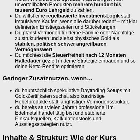
unvorteilhaften Produkten
mehrere hundert bis
tausend Euro Lehrgeld
zu zahlen.
Du willst eine
regelbasierte Investment-Logik
statt
impulsivem Kaufen „wenn alle darüber reden“ – mit klar
definierten Einstiegszeiten und Stückelungen.
Du planst Vermögen für deine Familie oder Nachfolge
zu strukturieren und siehst physisches Gold als
stabilen, politisch schwer angreifbaren
Vermögenswert
.
Du möchtest die
Steuerfreiheit nach 12 Monaten
Haltedauer
gezielt in deine Strategie einbauen und so
deine Netto-Rendite optimieren.
Geringer Zusatznutzen, wenn…
du hauptsächlich spekulative Daytrading-Setups mit
Gold-Zertifikaten suchst, also kurzfristige
Hebelprodukte statt langfristiger Vermögensstruktur.
du bereits seit vielen Jahren professionell im
Edelmetallhandel tätig bist und etablierte
Einkaufsquellen, Kalkulationstools und
Ausstiegsstrategien nutzt.
Inhalte & Struktur: Wie der Kurs