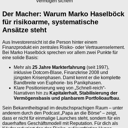
Vermögen sichern
Der Macher: Warum Marko Haselböck
für risikoarme, systematische
Ansätze steht
Aus Investorensicht ist die Person hinter einem
Finanzprodukt ein zentrales Risiko- oder Vertrauenselement.
Bei Marko Haselböck sprechen vor allem zwei Punkte für
eine solide Basis:
Mehr als
25 Jahre Markterfahrung
(seit 1997),
inklusive Dotcom-Blase, Finanzkrise 2008 und
jüngsten Krisenphasen. Damit kennt er die komplette
Bandbreite von Euphorie- bis Panikphasen.
Klare Positionierung weg von „Schnell-reich“-
Narrativen hin zu
Kapitalerhalt, Stabilisierung der
Vermögensbasis und planbarem Portfolioaufbau
.
Sein Bekanntheitsgrad im deutschsprachigen Raum – unter
anderem durch den Podcast „Papa an die Börse“ – zeigt,
dass er nicht für einmalige Launches steht, sondern für ein
dauerhaftes Geschäftsmodell mit Reputation. Für dich als