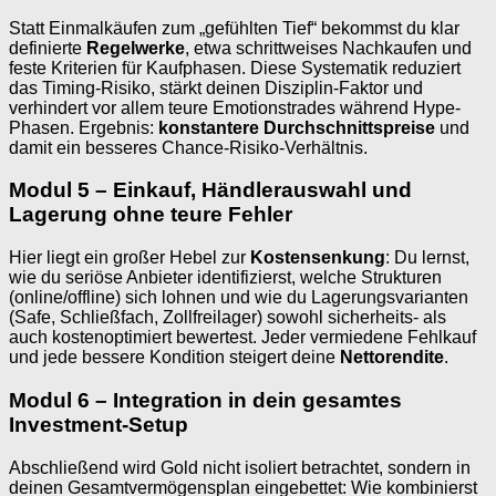
Statt Einmalkäufen zum „gefühlten Tief“ bekommst du klar
definierte
Regelwerke
, etwa schrittweises Nachkaufen und
feste Kriterien für Kaufphasen. Diese Systematik reduziert
das Timing-Risiko, stärkt deinen Disziplin-Faktor und
verhindert vor allem teure Emotionstrades während Hype-
Phasen. Ergebnis:
konstantere Durchschnittspreise
und
damit ein besseres Chance-Risiko-Verhältnis.
Modul 5 – Einkauf, Händlerauswahl und
Lagerung ohne teure Fehler
Hier liegt ein großer Hebel zur
Kostensenkung
: Du lernst,
wie du seriöse Anbieter identifizierst, welche Strukturen
(online/offline) sich lohnen und wie du Lagerungsvarianten
(Safe, Schließfach, Zollfreilager) sowohl sicherheits- als
auch kostenoptimiert bewertest. Jeder vermiedene Fehlkauf
und jede bessere Kondition steigert deine
Nettorendite
.
Modul 6 – Integration in dein gesamtes
Investment-Setup
Abschließend wird Gold nicht isoliert betrachtet, sondern in
deinen Gesamtvermögensplan eingebettet: Wie kombinierst