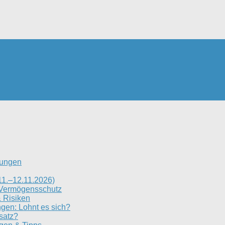
rungen
11.–12.11.2026)
 Vermögensschutz
 Risiken
gen: Lohnt es sich?
satz?