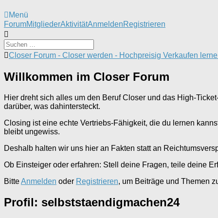
Menü
Forum-
Forum
Mitglieder
Aktivität
Anmelden
Registrieren
Navigation
Forum-
Closer Forum - Closer werden - Hochpreisig Verkaufen lern
Breadcrumbs
-
Willkommen im Closer Forum
Du
bist
hier:
Hier dreht sich alles um den Beruf Closer und das High-Ticket
darüber, was dahintersteckt.
Closing ist eine echte Vertriebs-Fähigkeit, die du lernen kan
bleibt ungewiss.
Deshalb halten wir uns hier an Fakten statt an Reichtumsvers
Ob Einsteiger oder erfahren: Stell deine Fragen, teile deine 
Bitte
Anmelden
oder
Registrieren
, um Beiträge und Themen zu 
Profil: selbststaendigmachen24