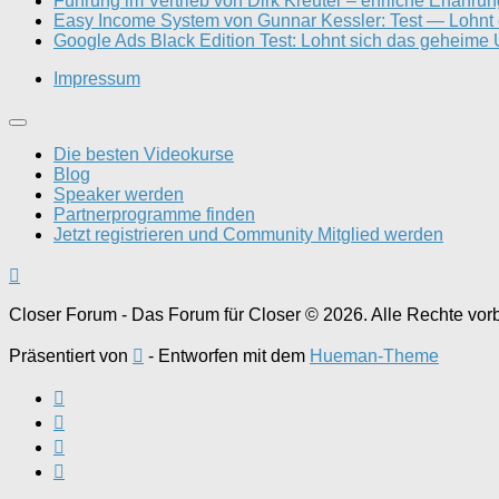
Führung im Vertrieb von Dirk Kreuter – ehrliche Erfahru
Easy Income System von Gunnar Kessler: Test — Lohnt 
Google Ads Black Edition Test: Lohnt sich das geheime
Impressum
Die besten Videokurse
Blog
Speaker werden
Partnerprogramme finden
Jetzt registrieren und Community Mitglied werden
Closer Forum - Das Forum für Closer © 2026. Alle Rechte vor
Präsentiert von
- Entworfen mit dem
Hueman-Theme