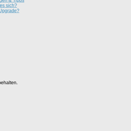
ngen & Tipps
es sich?
 Upgrade?
behalten.