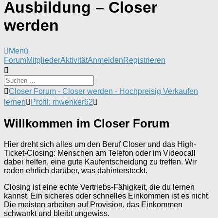
Ausbildung – Closer
werden
Menü
Forum-
Forum
Mitglieder
Aktivität
Anmelden
Registrieren
Navigation
Forum-
Closer Forum - Closer werden - Hochpreisig Verkaufen
Breadcrumbs
lernen
Profil: mwenker62
-
Du
Willkommen im Closer Forum
bist
hier:
Hier dreht sich alles um den Beruf Closer und das High-
Ticket-Closing: Menschen am Telefon oder im Videocall
dabei helfen, eine gute Kaufentscheidung zu treffen. Wir
reden ehrlich darüber, was dahintersteckt.
Closing ist eine echte Vertriebs-Fähigkeit, die du lernen
kannst. Ein sicheres oder schnelles Einkommen ist es nicht.
Die meisten arbeiten auf Provision, das Einkommen
schwankt und bleibt ungewiss.