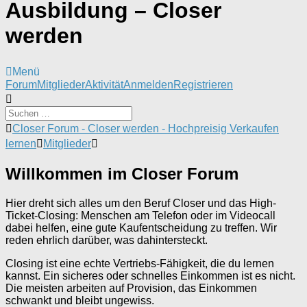
Ausbildung – Closer
werden
Menü
Forum-
Forum
Mitglieder
Aktivität
Anmelden
Registrieren
Navigation
Forum-
Closer Forum - Closer werden - Hochpreisig Verkaufen
Breadcrumbs
lernen
Mitglieder
-
Du
Willkommen im Closer Forum
bist
hier:
Hier dreht sich alles um den Beruf Closer und das High-
Ticket-Closing: Menschen am Telefon oder im Videocall
dabei helfen, eine gute Kaufentscheidung zu treffen. Wir
reden ehrlich darüber, was dahintersteckt.
Closing ist eine echte Vertriebs-Fähigkeit, die du lernen
kannst. Ein sicheres oder schnelles Einkommen ist es nicht.
Die meisten arbeiten auf Provision, das Einkommen
schwankt und bleibt ungewiss.