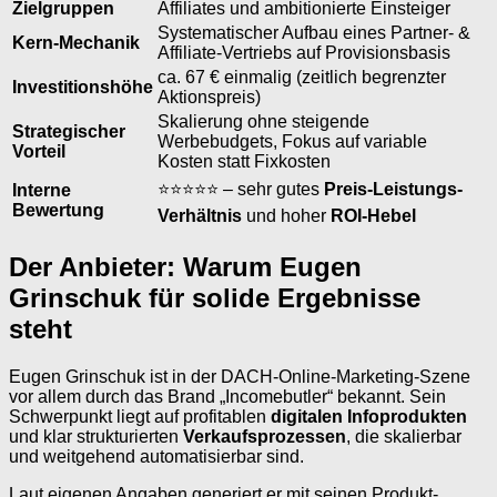
Zielgruppen
Affiliates und ambitionierte Einsteiger
Systematischer Aufbau eines Partner- &
Kern-Mechanik
Affiliate-Vertriebs auf Provisionsbasis
ca. 67 € einmalig (zeitlich begrenzter
Investitionshöhe
Aktionspreis)
Skalierung ohne steigende
Strategischer
Werbebudgets, Fokus auf variable
Vorteil
Kosten statt Fixkosten
⭐⭐⭐⭐⭐ – sehr gutes
Preis-Leistungs-
Interne
Bewertung
Verhältnis
und hoher
ROI-Hebel
Der Anbieter: Warum Eugen
Grinschuk für solide Ergebnisse
steht
Eugen Grinschuk ist in der DACH-Online-Marketing-Szene
vor allem durch das Brand „Incomebutler“ bekannt. Sein
Schwerpunkt liegt auf profitablen
digitalen Infoprodukten
und klar strukturierten
Verkaufsprozessen
, die skalierbar
und weitgehend automatisierbar sind.
Laut eigenen Angaben generiert er mit seinen Produkt-