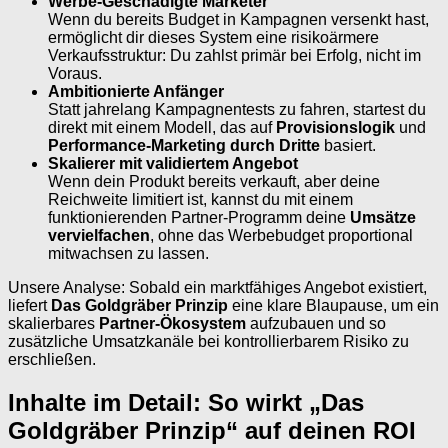
Werbe-Geschädigte Marketer
Wenn du bereits Budget in Kampagnen versenkt hast,
ermöglicht dir dieses System eine risikoärmere
Verkaufsstruktur: Du zahlst primär bei Erfolg, nicht im
Voraus.
Ambitionierte Anfänger
Statt jahrelang Kampagnentests zu fahren, startest du
direkt mit einem Modell, das auf
Provisionslogik
und
Performance-Marketing durch Dritte
basiert.
Skalierer mit validiertem Angebot
Wenn dein Produkt bereits verkauft, aber deine
Reichweite limitiert ist, kannst du mit einem
funktionierenden Partner-Programm deine
Umsätze
vervielfachen
, ohne das Werbebudget proportional
mitwachsen zu lassen.
Unsere Analyse: Sobald ein marktfähiges Angebot existiert,
liefert
Das Goldgräber Prinzip
eine klare Blaupause, um ein
skalierbares
Partner-Ökosystem
aufzubauen und so
zusätzliche Umsatzkanäle bei kontrollierbarem Risiko zu
erschließen.
Inhalte im Detail: So wirkt „Das
Goldgräber Prinzip“ auf deinen ROI